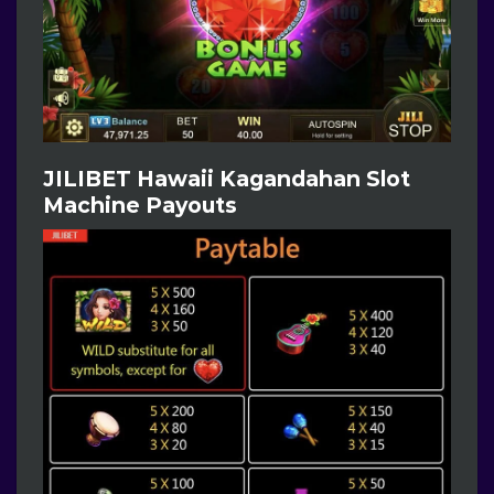
JILIBET Hawaii Kagandahan Slot
Machine Payouts