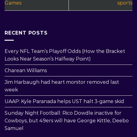
Games
sports
RECENT POSTS
Every NFL Team’s Playoff Odds (How the Bracket
Looks Near Season’s Halfway Point)
Charean Williams
Jim Harbaugh had heart monitor removed last
week
UAAP: Kyle Paranada helps UST halt 3-game skid
Sunday Night Football: Rico Dowdle inactive for
Cowboys, but 49ers will have George Kittle, Deebo
Samuel