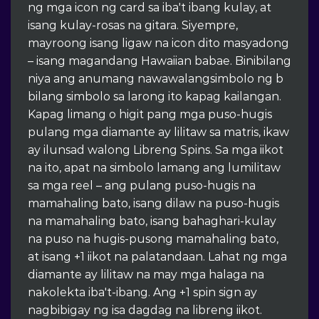
ng mga icon ng card sa iba't ibang kulay, at
isang kulay-rosas na gitara. Siyempre,
mayroong isang ligaw na icon dito masyadong
– isang magandang Hawaiian babae. Binibilang
niya ang anumang nawawalangsimbolo ng b
bilang simbolo sa larong ito kapag kailangan.
Kapag limang o higit pang mga puso-hugis
pulang mga diamante ay lilitaw sa matris, ikaw
ay ilunsad walong Libreng Spins. Sa mga iikot
na ito, apat na simbolo lamang ang lumilitaw
sa mga reel – ang pulang puso-hugis na
mamahaling bato, isang dilaw na puso-hugis
na mamahaling bato, isang bahaghari-kulay
na puso na hugis-pusong mamahaling bato,
at isang +1 iikot na palatandaan. Lahat ng mga
diamante ay lilitaw na may mga halaga na
nakolekta iba't-ibang. Ang +1 spin sign ay
nagbibigay ng isa dagdag na libreng iikot.