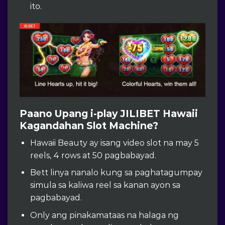
ito.
Paano Upang i-play JILIBET Hawaii
Kagandahan Slot Machine?
Hawaii Beauty ay isang video slot na may 5
reels, 4 rows at 50 pagbabayad.
Bett linya nanalo kung sa paghatagumpay
simula sa kaliwa reel sa kanan ayon sa
pagbabayad.
Only ang pinakamataas na halaga ng