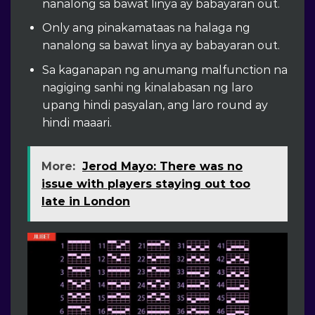
nanalong sa bawat linya ay babayaran out.
Only ang pinakamataas na halaga ng
nanalong sa bawat linya ay babayaran out.
Sa kaganapan ng anumang malfunction na
nagiging sanhi ng kinalabasan ng laro
upang hindi pasyalan, ang laro round ay
hindi maaari.
More:
Jerod Mayo: There was no
issue with players staying out too
late in London