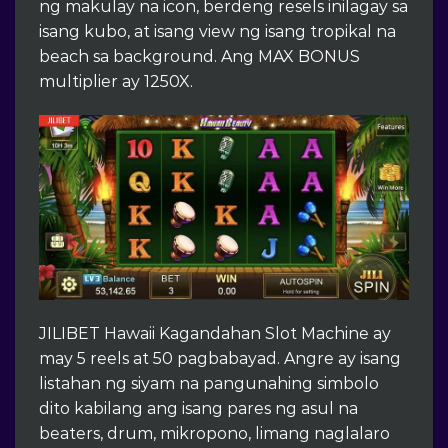
ng makulay na icon, berdeng resels inilagay sa
isang kubo, at isang view ng isang tropikal na
beach sa background. Ang MAX BONUS
multiplier ay 1250X.
JILIBET Hawaii Kagandahan Slot Machine ay
may 5 reels at 50 pagbabayad. Angre ay isang
listahan ng siyam na pangunahing simbolo
dito kabilang ang isang pares ng asul na
beaters, drum, mikropono, limang naglalaro