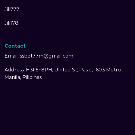
Jili777
Jili178
Contact
Email:
ssbet77m@gmail.com
Address: H3F5+8PH, United St, Pasig, 1603 Metro
Manila, Pilipinas