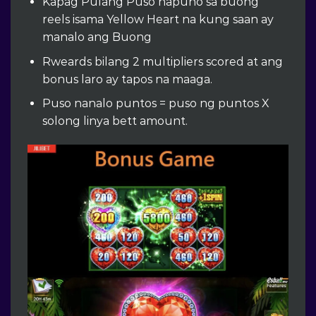
Kapag Pulang Puso napuno sa buong
reels isama Yellow Heart na kung saan ay
manalo ang Buong
Rweards bilang 2 multipliers scored at ang
bonus laro ay tapos na maaga.
Puso nanalo puntos = puso ng puntos X
solong linya bett amount.